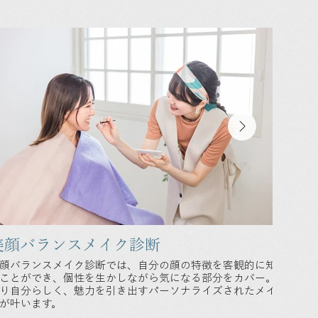
美顔バランスメイク診断
ト
顔バランスメイク診断では、自分の顔の特徴を客観的に知
骨格
ことができ、個性を生かしながら気になる部分をカバー。
メイ
り自分らしく、魅力を引き出すパーソナライズされたメイ
です
が叶います。