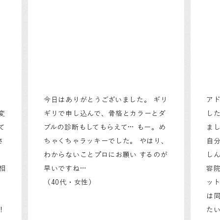
今日はありがとうございました。 ギリ
ア
変
ギリで申し込んで、骨格とカラーとダ
した
て
ブルの診断もしてもらえて… もー。め
ま
さ
ちゃくちゃラッキーでした。 やはり、
自
わからないことプロにお願い するのが
し
相
早いですね…
容
（40代・女性）
ッ
く
は
！
た